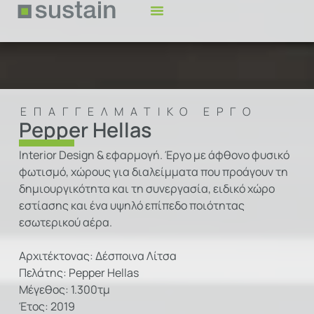
ΣΧΕΤΙΚΆ ΜΕ ΕΜΆΣ
ΕΠΙΛΕΓΜΈΝΑ ΈΡΓΑ
CASE STUDIES
ΕΠΑΓΓΕΛΜΑΤΙΚΌ
ΈΡΓΟ
Pepper Hellas
Interior Design & εφαρμογή. Έργο με άφθονο φυσικό
φωτισμό, χώρους για διαλείμματα που προάγουν τη
δημιουργικότητα και τη συνεργασία, ειδικό χώρο
εστίασης και ένα υψηλό επίπεδο ποιότητας
εσωτερικού αέρα.
Αρχιτέκτονας: Δέσποινα Λίτσα
Πελάτης: Pepper Hellas
Μέγεθος: 1.300τμ
Έτος: 2019